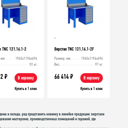
-
к TNC 121.16.1-2
Верстак TNC 121.16.1-2F
 мм:
1965x1196x696
Размер, мм:
1965x1196x696
92 кг.
Вес:
97 кг.
42
₽
66 414
₽
В корзину
В корзину
Купить в 1 клик
Купить в 1 клик
ома и склада, рад представить новинку в линейке продукции: верстаки
удования мастерских, производственных помещений и гаражей, где