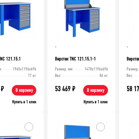
-
-
TNC 121.15.1
Верстак TNC 121.15.1-1
Верста
м:
1965x1196x696
Размер, мм:
1470x1196x696
Размер,
77 кг.
Вес:
86 кг.
Вес:
₽
53 469
₽
58 1
В корзину
В корзину
Купить в 1 клик
Купить в 1 клик