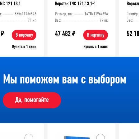
TNC 121.13.1
Верстак TNC 121.13.1-1
Верста
м:
855x1196x696
Размер, мм:
1470x1196x696
Размер,
71 кг.
Вес:
79 кг.
Вес:
₽
47 482
₽
52 1
В корзину
В корзину
Купить в 1 клик
Купить в 1 клик
-10%
Мы поможем вам с выбором
Да, помогайте