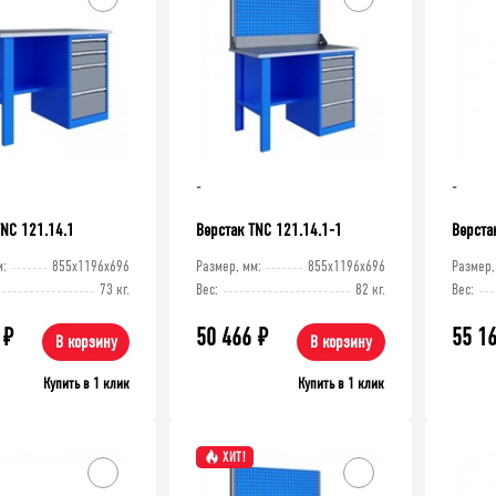
9 406
₽
10451
фи-Т для шин 2500x1240x455 мм
₽
Стеллаж металлический ТСУ Универсал,
2000x1060x300 мм. Полки: метал. 4 шт.
-
-
TNC 121.14.1
Верстак TNC 121.14.1-1
Верста
м:
855x1196x696
Размер, мм:
855x1196x696
Размер,
73 кг.
Вес:
82 кг.
Вес:
₽
50 466
₽
55 1
В корзину
В корзину
Купить в 1 клик
Купить в 1 клик
ХИТ!