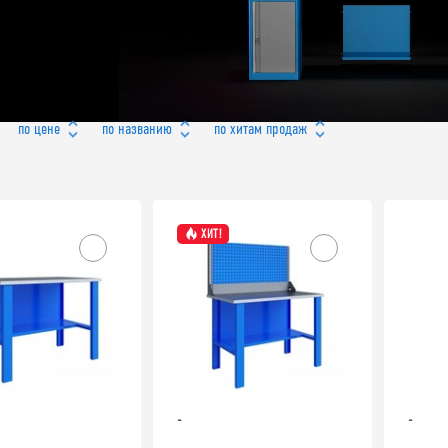
по цене
по названию
по хитам продаж
ХИТ!
-
-