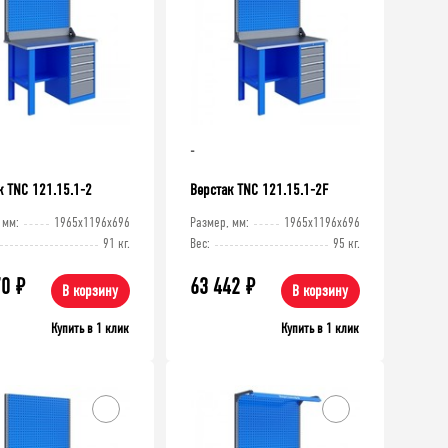
-
к TNC 121.15.1-2
Верстак TNC 121.15.1-2F
 мм:
1965x1196x696
Размер, мм:
1965x1196x696
91 кг.
Вес:
95 кг.
70
₽
63 442
₽
В корзину
В корзину
Купить в 1 клик
Купить в 1 клик