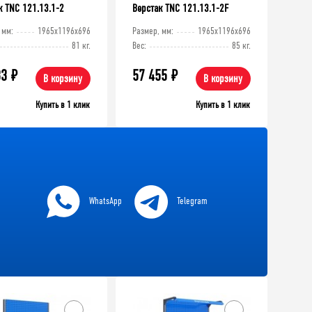
к TNC 121.13.1-2
Верстак TNC 121.13.1-2F
 мм:
1965x1196x696
Размер, мм:
1965x1196x696
81 кг.
Вес:
85 кг.
83
₽
57 455
₽
В корзину
В корзину
Купить в 1 клик
Купить в 1 клик
ХИТ!
WhatsApp
Telegram