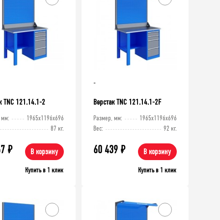
39 335
₽
56 683
₽
Верстак TNC 121.17.1-1
Верстак TNC 14
-
к TNC 121.14.1-2
Верстак TNC 121.14.1-2F
 мм:
1965x1196x696
Размер, мм:
1965x1196x696
87 кг.
Вес:
92 кг.
67
₽
60 439
₽
В корзину
В корзину
Купить в 1 клик
Купить в 1 клик