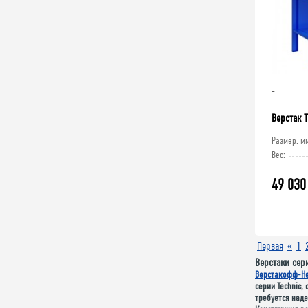
-
Верстак 
Размер, м
Вес:
49 030
Первая
«
1
Верстаки сер
Верстакофф-Н
серии Technic,
требуется наде