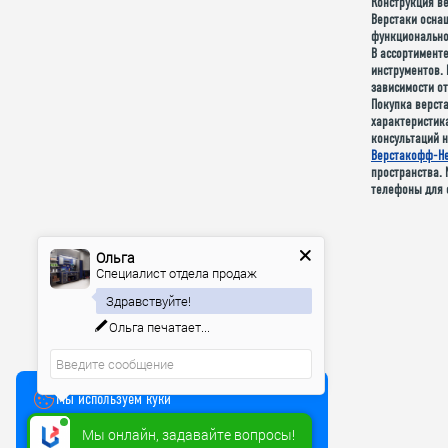
Конструкция ве
Верстаки осна
функционально
В ассортимент
инструментов.
зависимости от
Покупка верст
характеристик
консультаций н
Верстакофф-Н
пространства. 
телефоны для 
Ольга
Специалист отдела продаж
Здравствуйте!
Ольга
печатает...
Мы используем куки
Мы онлайн, задавайте вопросы!
Чтобы улучшить работу сайта, мы используем Cookie и