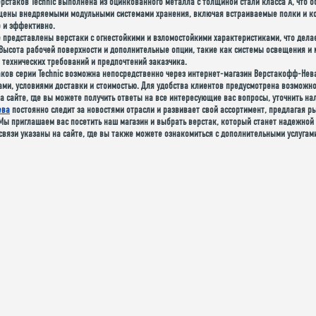
рстаков Technic выполнена из оцинкованного металла с толщиной стали класса A, что 
щены внедряемыми модульными системами хранения, включая встраиваемые полки и ко
 и эффективно.
е представлены верстаки с огнестойкими и взломостойкими характеристиками, что дела
 Высота рабочей поверхности и дополнительные опции, такие как системы освещения и
 технических требований и предпочтений заказчика.
аков серии Technic возможна непосредственно через интернет-магазин Верстакофф-Нева
ами, условиями доставки и стоимостью. Для удобства клиентов предусмотрена возможн
а сайте, где вы можете получить ответы на все интересующие вас вопросы, уточнить на
ева
постоянно следит за новостями отрасли и развивает свой ассортимент, предлагая 
Мы приглашаем вас посетить наш магазин и выбрать верстак, который станет надежной 
связи указаны на сайте, где вы также можете ознакомиться с дополнительными услугам