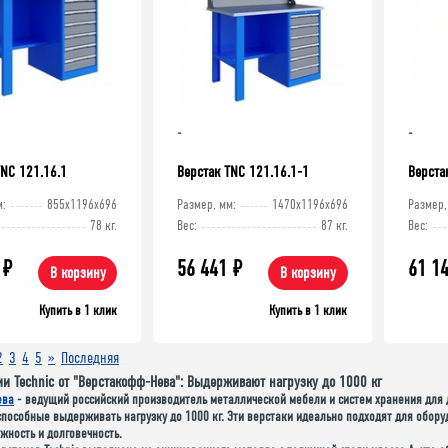
-
-
TNC 121.16.1
Верстак TNC 121.16.1-1
Верста
м:
855x1196x696
Размер, мм:
1470x1196x696
Размер,
78 кг.
Вес:
87 кг.
Вес:
₽
56 441
₽
61 1
В корзину
В корзину
Купить в 1 клик
Купить в 1 клик
2
3
4
5
»
Последняя
ии Technic от "Верстакофф-Нева": Выдерживают нагрузку до 1000 кг
ева
- ведущий российский производитель металлической мебели и систем хранения для д
 способные выдерживать нагрузку до 1000 кг. Эти верстаки идеально подходят для обор
жность и долговечность.