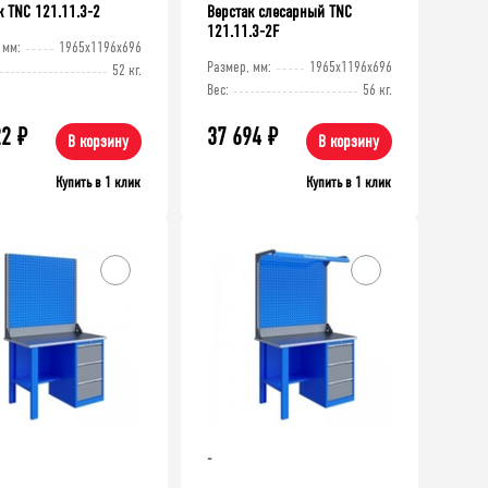
к TNC 121.11.3-2
Верстак слесарный TNC
121.11.3-2F
 мм:
1965x1196x696
Размер, мм:
1965x1196x696
52 кг.
Вес:
56 кг.
22
₽
37 694
₽
В корзину
В корзину
Купить в 1 клик
Купить в 1 клик
-