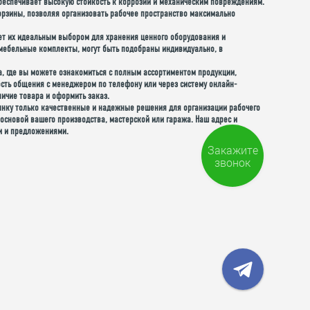
обеспечивает высокую стойкость к коррозии и механическим повреждениям.
рзины, позволяя организовать рабочее пространство максимально
ет их идеальным выбором для хранения ценного оборудования и
 мебельные комплекты, могут быть подобраны индивидуально, в
, где вы можете ознакомиться с полным ассортиментом продукции,
ость общения с менеджером по телефону или через систему онлайн-
личие товара и оформить заказ.
рынку только качественные и надежные решения для организации рабочего
основой вашего производства, мастерской или гаража. Наш адрес и
и и предложениями.
Закажите
звонок