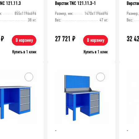
TNC 121.11.3
Верстак TNC 121.11.3-1
Верста
м:
855x1196x696
Размер, мм:
1470x1196x696
Размер,
38 кг.
Вес:
47 кг.
Вес:
₽
27 721
₽
32 4
В корзину
В корзину
Купить в 1 клик
Купить в 1 клик
-
-