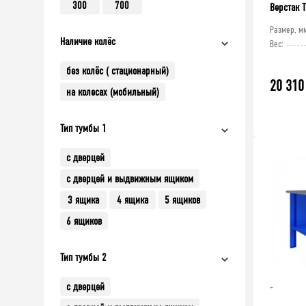
300
700
Верстак 
Размер, м
Наличие колёс
Вес:
без колёс ( стационарный)
20 310
на колесах (мобильный)
Тип тумбы 1
с дверцей
с дверцей и выдвижным ящиком
3 ящика
4 ящика
5 ящиков
6 ящиков
Тип тумбы 2
с дверцей
-