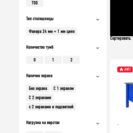
700
Тип столешницы
Фанера 24 мм + 1 мм цинк
Сортировать:
Количество тумб
0
1
2
ХИТ!
Наличие экрана
Без экрана
С 1 экраном
С 2 экранами
с 2 экранами и подсветкой
Нагрузка на верстак
-