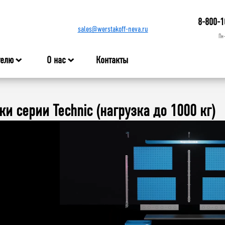
8-800-1
sales@werstakoff-neva.ru
Пн
телю
О нас
Контакты
ки серии Technic (нагрузка до 1000 кг)