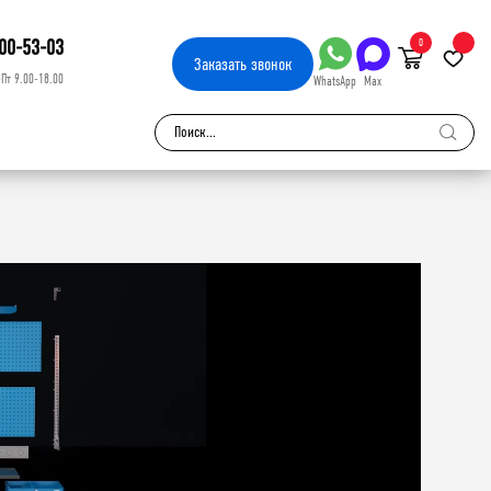
00-53-03
0
Заказать
звонок
-Пт 9.00-18.00
WhatsApp
Max