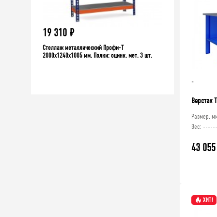
19 310
₽
12 230
₽
Стеллаж металлический Профи-Т
Стеллаж Про
2000x1240x1005 мм. Полки: оцинк. мет. 3 шт.
-
Верстак 
Размер, м
Вес:
43 055
ХИТ!