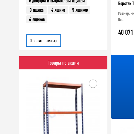
с дверцей и выдвижным ящиком
Верстак 
3 ящика
4 ящика
5 ящиков
Размер, м
6 ящиков
Вес:
40 071
Очистить фильтр
Товары по акции