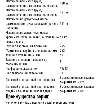
Максимальная масса груза,
100 кг
распределенного по поверхности ящика
Максимальная масса груза,
161 кг
распределенного по поверхности полки
Максимально допустимая масса
размещаемого груза на экране (при его
151 кг
наличии)
Максимально допустимая масса
хранимого груза на навесной усиленной
41 кг
полке экрана
Глубина верстака, не более, мм
745
Фактическая глубина столешницы, мм
743
Толщина столешницы, мм
40
Толщина стальной накладки на
5
столешницу, мм
Перфорация экрана, мм
12х12
Шаг перфорации экрана, мм
38
Высокоглянцевое, гладкое
Основной стандартный цвет верстака
покрытие RAL7024
Основной стандартный цвет экранов,
Высокоглянцевое, гладкое
лицевых панелей ящиков и дверей
покрытие RAL7035
Преимущества серии:
наличие в тумбах с ящиками специальной системы