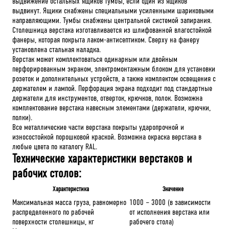
выдвижение остальных ящиков тумбы, если один из ящиков
выдвинут. Ящики снабжены специальными усиленными шариковыми
направляющими. Тумбы снабжены центральной системой запирания.
Столешница верстака изготавливается из шлифованной влагостойкой
фанеры, которая покрыта лаком-антисептиком. Сверху на фанеру
установлена стальная наладка.
Верстак может комплектоваться одинарным или двойным
перфорированным экраном, электромонтажным блоком для установки
розеток и дополнительных устройств, а также комплектом освещения с
держателем и лампой. Перфорация экрана подходит под стандартные
держатели для инструментов, отверток, крючков, полок. Возможна
комплектование верстака навесным элементами (держатели, крючки,
полки).
Все металлические части верстака покрыты ударопрочной и
износостойкой порошковой краской. Возможна окраска верстака в
любые цвета по каталогу RAL.
Технические характеристики верстаков и
рабочих столов:
Характеристика
Значение
Максимальная масса груза, равномерно
1000 – 3000 (в зависимости
распределенного по рабочей
от исполнения верстака или
поверхности столешницы, кг
рабочего стола)