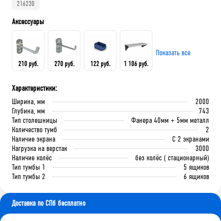
216230
Аксессуары
Показать все
210 руб.
270 руб.
122 руб.
1 106 руб.
Характеристики:
Крючок 80 мм.
Крючок 125 мм.
Лоток складской 165х100х75
QDR-3 Полка (130х586х205)
Ширина, мм
2000
мм
Глубина, мм
743
Тип столешницы
Фанера 40мм + 5мм металл
Количество тумб
2
В корзину
В корзину
Наличие экрана
С 2 экранами
В корзину
В корзину
Нагрузка на верстак
3000
Наличие колёс
без колёс ( стационарный)
Тип тумбы 1
5 ящиков
Тип тумбы 2
6 ящиков
Доставка по СПб бесплатно