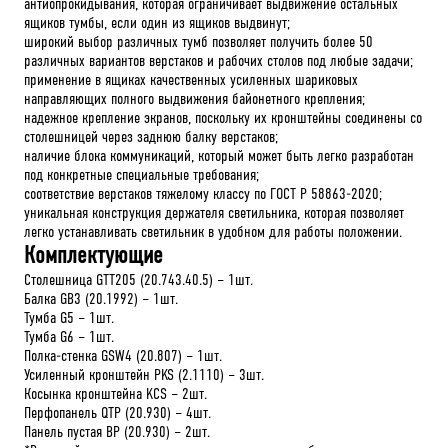
антиопрокидывания, которая ограничивает выдвижение остальных
ящиков тумбы, если один из ящиков выдвинут;
широкий выбор различных тумб позволяет получить более 50
различных вариантов верстаков и рабочих столов под любые задачи;
применение в ящиках качественных усиленных шариковых
направляющих полного выдвижения байонетного крепления;
надежное крепление экранов, поскольку их кронштейны соединены со
столешницей через заднюю балку верстаков;
наличие блока коммуникаций, который может быть легко разработан
под конкретные специальные требования;
соответствие верстаков тяжелому классу по ГОСТ Р 58863-2020;
уникальная конструкция держателя светильника, которая позволяет
легко устанавливать светильник в удобном для работы положении.
Комплектующие
Столешница GTT205 (20.743.40.5) – 1шт.
Балка GB3 (20.1992) – 1шт.
Тумба G5 – 1шт.
Тумба G6 – 1шт.
Полка-стенка GSW4 (20.807) – 1шт.
Усиленный кронштейн PKS (2.1110) – 3шт.
Косынка кронштейна KCS – 2шт.
Перфопанель QTP (20.930) – 4шт.
Панель пустая BP (20.930) – 2шт.