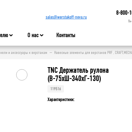
8-800-1
sales@werstakoff-neva.ru
Пн
телю
О нас
Контакты
нели и аксессуары к верстакам
Навесные элементы для верстаков PRF , CRAFT,MECH
TNC Держатель рулона
(В-75хШ-340хГ-130)
119516
Характеристики: