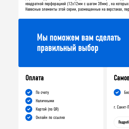
квадратной перфорацией (12х12мм с шагом 38мм) , на которы
Навесные элементы этой серии, размещенные на верстаках, пер
Мы поможем вам сделать
правильный выбор
Оплата
Само
По счету
Бе
Наличными
г. Санкт
Картой (по QR)
Онлайн по ссылке
Подроб