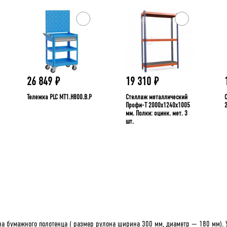
26 849
₽
19 310
₽
Тележка PLC МT1.H800.В.Р
Стеллаж металлический
Профи-Т 2000x1240x1005
мм. Полки: оцинк. мет. 3
шт.
а бумажного полотенца ( размер рулона ширина 300 мм, диаметр — 180 мм). 