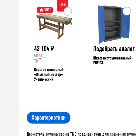
-15%
ХИТ!
43 104
₽
Подобрать аналог
50710
Шкаф инструментальный
₽
PRF П3
Верстак столярный
«Опытный мастер»
Ученический
Характеристики
Держатель рулона серии TNC предназначен для хранения рулон