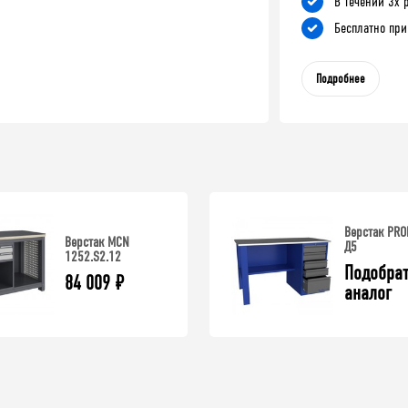
В течении 3х 
Бесплатно при
Подробнее
Верстак PRO
Верстак MCN
Д5
1252.S2.12
Подобрат
84 009
₽
аналог