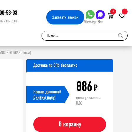
00-53-03
0
Заказать
звонок
-Пт 9.00-18.00
WhatsApp
Max
ANIC NEW,GRAND (new)
Доставка по СПб бесплатно
886
₽
Нашли дешевле?
Cнизим цену!
цена указана с
НДС
В корзину