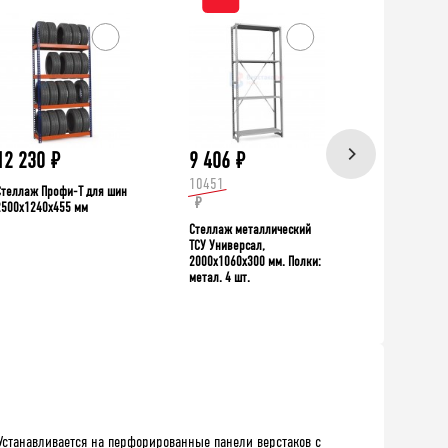
ХИТ!
12 230
₽
9 406
₽
39 335
10451
Стеллаж Профи-Т для шин
Верстак TNC 
₽
2500x1240x455 мм
Стеллаж металлический
ТСУ Универсал,
2000x1060x300 мм. Полки:
метал. 4 шт.
Устанавливается на перфорированные панели верстаков с