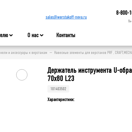
8-800-1
sales@werstakoff-neva.ru
Пн
телю
О нас
Контакты
нели и аксессуары к верстакам
Навесные элементы для верстаков PRF , CRAFT,MECH
Держатель инструмента U-обр
70х80 L23
101403502
Характеристики: