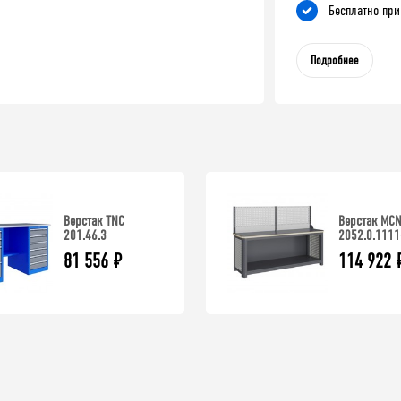
Бесплатно при
Подробнее
Верстак TNC
Верстак MC
201.46.3
2052.0.1111
81 556
₽
114 922