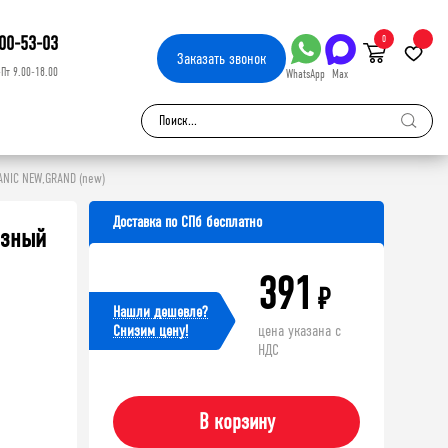
00-53-03
0
Заказать
звонок
-Пт 9.00-18.00
WhatsApp
Max
ANIC NEW,GRAND (new)
Доставка по СПб бесплатно
азный
391
₽
Нашли дешевле?
Cнизим цену!
цена указана с
НДС
В корзину