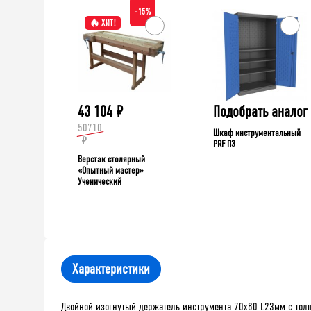
-15%
ХИТ!
43 104
₽
Подобрать аналог
50710
Шкаф инструментальный
₽
PRF П3
Верстак столярный
«Опытный мастер»
Ученический
Характеристики
Двойной изогнутый держатель инструмента 70х80 L23мм с толщ