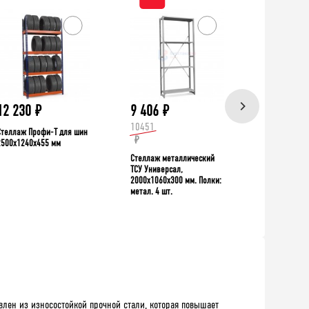
ХИТ!
12 230
₽
9 406
₽
39 335
10451
Стеллаж Профи-Т для шин
Верстак TNC 
₽
2500x1240x455 мм
Стеллаж металлический
ТСУ Универсал,
2000x1060x300 мм. Полки:
метал. 4 шт.
лен из износостойкой прочной стали, которая повышает