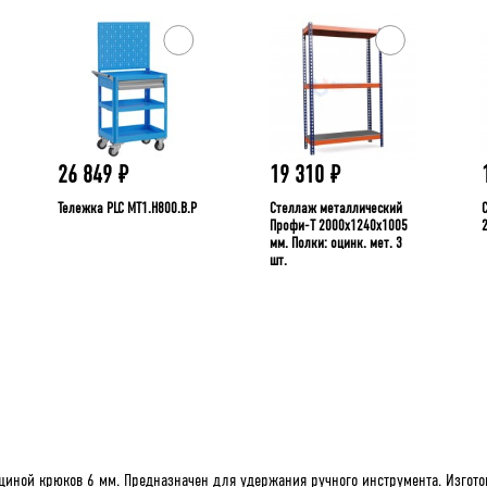
26 849
₽
19 310
₽
Тележка PLC МT1.H800.В.Р
Стеллаж металлический
Профи-Т 2000x1240x1005
мм. Полки: оцинк. мет. 3
шт.
иной крюков 6 мм. Предназначен для удержания ручного инструмента. Изготов