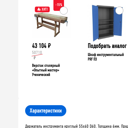
-15%
ХИТ!
43 104
₽
Подобрать аналог
50710
Шкаф инструментальный
₽
PRF П3
Верстак столярный
«Опытный мастер»
Ученический
Характеристики
Держатель инструмента круглый 55х60 D60. Толщина 6мм. Пред