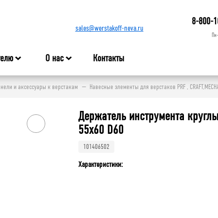
8-800-1
sales@werstakoff-neva.ru
Пн
телю
О нас
Контакты
нели и аксессуары к верстакам
Навесные элементы для верстаков PRF , CRAFT,MECH
Держатель инструмента кругл
55х60 D60
101406502
Характеристики: