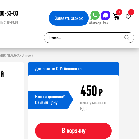
00-53-03
0
Заказать
звонок
-Пт 9.00-18.00
WhatsApp
Max
ANIC NEW,GRAND (new)
Доставка по СПб бесплатно
ый
450
₽
Нашли дешевле?
Cнизим цену!
цена указана с
НДС
В корзину