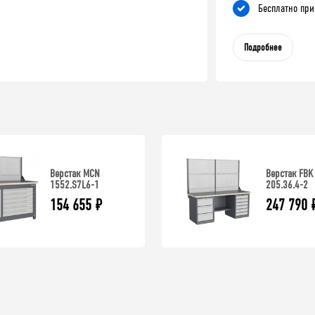
Бесплатно при
Подробнее
Верстак MCN
Верстак FBK
1552.S7L6-1
205.36.4-2
154 655
₽
247 790