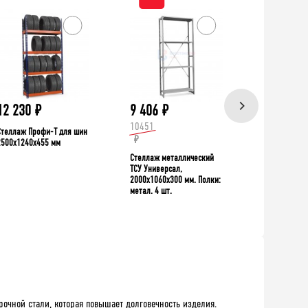
ХИТ!
12 230
₽
9 406
₽
39 335
10451
Стеллаж Профи-Т для шин
Верстак TNC 
₽
2500x1240x455 мм
Стеллаж металлический
ТСУ Универсал,
2000x1060x300 мм. Полки:
метал. 4 шт.
очной стали, которая повышает долговечность изделия.