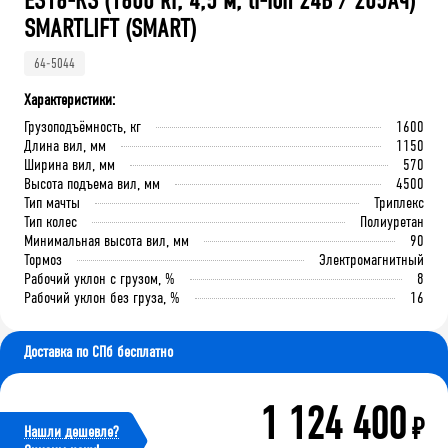
ES16-RS (1600 кг, 4,5 м, li-ion 24В / 205Ач)
SMARTLIFT (SMART)
64-5044
Характеристики:
Грузоподъёмность, кг
1600
Длина вил, мм
1150
Ширина вил, мм
570
Высота подъема вил, мм
4500
Тип мачты
Триплекс
Тип колес
Полиуретан
Минимальная высота вил, мм
90
Тормоз
Электромагнитный
Рабочий уклон с грузом, %
8
Рабочий уклон без груза, %
16
Доставка по СПб бесплатно
1 124 400
₽
Нашли дешевле?