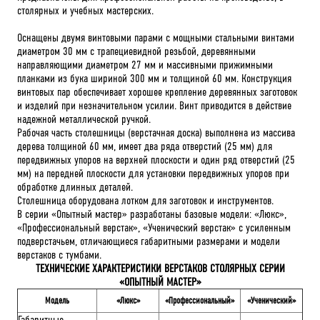
столярных и учебных мастерских.
Оснащены двумя винтовыми парами с мощными стальными винтами
диаметром 30 мм с трапециевидной резьбой, деревянными
направляющими диаметром 27 мм и массивными прижимными
планками из бука шириной 300 мм и толщиной 60 мм. Конструкция
винтовых пар обеспечивает хорошее крепление деревянных заготовок
и изделий при незначительном усилии. Винт приводится в действие
надежной металлической ручкой.
Рабочая часть столешницы (верстачная доска) выполнена из массива
дерева толщиной 60 мм, имеет два ряда отверстий (25 мм) для
передвижных упоров на верхней плоскости и один ряд отверстий (25
мм) на передней плоскости для установки передвижных упоров при
обработке длинных деталей.
Столешница оборудована лотком для заготовок и инструментов.
В серии «Опытный мастер» разработаны базовые модели: «Люкс»,
«Профессиональный верстак», «Ученический верстак» с усиленным
подверстачьем, отличающиеся габаритными размерами и модели
верстаков с тумбами.
ТЕХНИЧЕСКИЕ ХАРАКТЕРИСТИКИ ВЕРСТАКОВ СТОЛЯРНЫХ СЕРИИ
«ОПЫТНЫЙ МАСТЕР»
Модель
«Люкс»
«Профессиональный»
«Ученический»
Габаритные