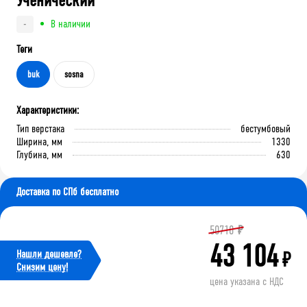
Ученический
В наличии
-
Теги
buk
sosna
Характеристики:
Тип верстака
бестумбовый
Ширина, мм
1330
Глубина, мм
630
Доставка по СПб бесплатно
50710
₽
43 104
Нашли дешевле?
₽
Cнизим цену!
цена указана с НДС