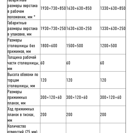
размеры верстака
1930×730×850
1630×630×850
1330×630×850
в рабочем
положении, мм *
Габаритные
размеры верстака
1930×730×250
1630×630×250
1330×630×250
в упаковке, мм
Размеры
столешницы без
1800×600
1500×500
1200×500
прижимов, мм
Толщина рабочей
части столешницы,
60
60
60
мм
Высота обвязки по
торцам
120
120
120
столешницы, мм
Размеры
прижимных
300×120×60
300×120×60
300×120×60
планок, мм
Ход прижимных
планок в тисках,
200
200
200
мм
Количество
отверстий (25 мм)