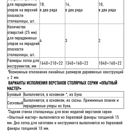
для передвижных
18,
14,
10,
упоров на верхней
в два ряда
в два ряда
в два ряда
плоскости
столешницы, шт.
Количество
отверстий (25 мм)
для передвижных
4
3
2
упоров на передней
плоскости
столешницы, шт.
Размеры лотка для
1640×210×22
1340×160×22
1040×160×22
инструментов, мм
*
Возможные отклонения линейных размеров деревянных конструкций
± 2 мм.
ВАРИАНТЫ ИСПОЛНЕНИЯ ВЕРСТАКОВ СТОЛЯРНЫХ СЕРИИ «ОПЫТНЫЙ
МАСТЕР»
Буковый
Выполняется, в основном *, из бука
Выполняется, в основном, из сосны. Прижимные планки и
Сосновый
передвижные упоры из бука.
*
Задняя стенка столешницы для всех моделей верстаков серии
«Опытный мастер» выполняется из березовой фанеры толщиной 15
мм. Дно лотка для заготовок и инструмента выполняется из березовой
фанеры толщиной 10 мм.