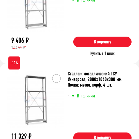
9 406
₽
В корзину
10451 ₽
Купить в 1 клик
-10%
Стеллаж металлический ТСУ
Универсал, 2000x1060x300 мм.
Полки: метал. перф. 4 шт.
-
В наличии
11 329
₽
В корзину