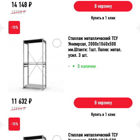
14 148
₽
В корзину
15720 ₽
Купить в 1 клик
-10%
Стеллаж металлический ТСУ
Универсал, 2000x1060x500
мм.Штанги: 1шт. Полки: метал.
усил. 3 шт.
-
В наличии
11 632
₽
В корзину
12924 ₽
Купить в 1 клик
-10%
Стеллаж металлический ТСУ