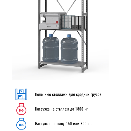
150
200
300
Количество полок
3
4
5
6
Тип полки
Металлическая
Перфорированная
Нагрузка на стеллаж
800
1800
Полочные стеллажи для средних грузов
Тип покрытия
Нагрузка на стеллаж до 1800 кг.
Металлическая
Перфорированная
Нагрузка на полку 150 или 300 кг.