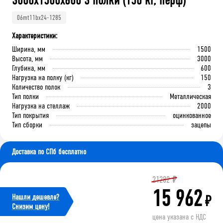
3000x1500x600 3 полки (150 кг, перф)
06mt11bx24-1285
Характеристики:
Ширина, мм
1500
Высота, мм
3000
Глубина, мм
600
Нагрузка на полку (кг)
150
Количество полок
3
Тип полки
Металлическая
Нагрузка на стеллаж
2000
Тип покрытия
оцинкованное
Тип сборки
зацепы
Доставка по СПб бесплатно
21282
₽
15 962
Нашли дешевле?
₽
Cнизим цену!
цена указана с НДС