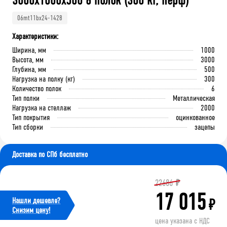
3000x1000x500 6 полок (300 кг, перф)
06mt11bx24-1428
Характеристики:
Ширина, мм
1000
Высота, мм
3000
Глубина, мм
500
Нагрузка на полку (кг)
300
Количество полок
6
Тип полки
Металлическая
Нагрузка на стеллаж
2000
Тип покрытия
оцинкованное
Тип сборки
зацепы
Доставка по СПб бесплатно
22686
₽
17 015
Нашли дешевле?
₽
Cнизим цену!
цена указана с НДС