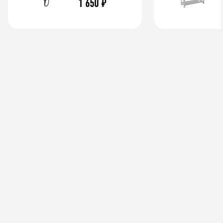
1 650
₽