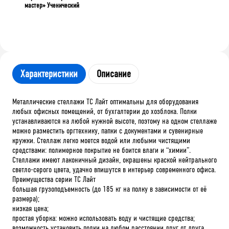
мастер» Ученический
Характеристики
Описание
Металлические стеллажи ТС Лайт оптимальны для оборудования
любых офисных помещений, от бухгалтерии до хозблока. Полки
устанавливаются на любой нужной высоте, поэтому на одном стеллаже
можно разместить оргтехнику, папки с документами и сувенирные
кружки. Стеллаж легко моется водой или любыми чистящими
средствами: полимерное покрытие не боится влаги и “химии”.
Стеллажи имеют лаконичный дизайн, окрашены краской нейтрального
светло-серого цвета, удачно впишутся в интерьер современного офиса.
Преимущества серии ТС Лайт
большая грузоподъемность (до 185 кг на полку в зависимости от её
размера);
низкая цена;
простая уборка: можно использовать воду и чистящие средства;
возможность установить полки на любом расстоянии друг от друга