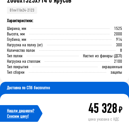
2000х1525х914 8 ярусов
01nv11ln24-2123
Характеристики:
Ширина, мм
1525
Высота, мм
2000
Глубина, мм
914
Нагрузка на полку (кг)
300
Количество полок
8
Тип полки
Настил из фанеры (ДСП)
Нагрузка на стеллаж
2100
Тип покрытия
окрашенные
Тип сборки
зацепы
Доставка по СПб бесплатно
45 328
₽
Нашли дешевле?
Cнизим цену!
цена указана с НДС