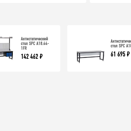
Антистатический
Антистатиче
стол SPC A18.44-
стол SPC A1
1FR
61 695
₽
142 462
₽