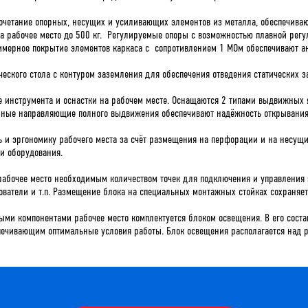
очетание опорных, несущих и усиливающих элементов из металла, обеспечива
рабочее место до 500 кг. Регулируемые опоры с возможностью плавной регул
имерное покрытие элементов каркаса с сопротивлением 1 МОм обеспечивают ан
еского стола с контуром заземления для обеспечения отведения статических з
 инструмента и оснастки на рабочем месте. Оснащаются 2 типами выдвижных
ые направляющие полного выдвижения обеспечивают надёжность открывания и
 и эргономику рабочего места за счёт размещения на перфорации и на несущ
и оборудования.
рабочее место необходимым количеством точек для подключения и управления
ователи и т.п. Размещение блока на специальных монтажных стойках сохраняет
ыми компонентами рабочее место комплектуется блоком освещения. В его сост
печивающим оптимальные условия работы. Блок освещения располагается над р