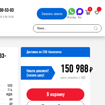
00-53-03
0
Заказать
звонок
-Пт 9.00-18.00
WhatsApp
Max
Доставка по СПб бесплатно
33-
150 988
₽
Нашли дешевле?
Cнизим цену!
цена указана с НДС
500
714
В корзину
МДФ
да
да