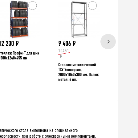
ХИТ!
12 230
₽
9 406
₽
39 335
10451
Стеллаж Профи-Т для шин
Верстак TNC 
₽
2500x1240x455 мм
Стеллаж металлический
ТСУ Универсал,
2000x1060x300 мм. Полки:
метал. 4 шт.
атического стола выполнена из специального
безопасности при работе с электронными компонентами.