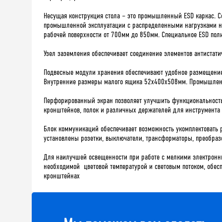
Несущая конструкция стола – это промышленный ESD каркас. С
промышленной эксплуатации с распределенными нагрузками на 
рабочей поверхности от 700мм до 850мм. Специальное ESD пол
Узел заземления обеспечивает соединение элементов антистатич
Подвесные модули хранения обеспечивают удобное размещение
Внутренние размеры малого ящика 52х400х508мм. Промышленн
Перфорированный экран позволяет улучшить функциональность
кронштейнов, полок и различных держателей для инструмента 
Блок коммуникаций обеспечивает возможность укомплектовать 
установлены розетки, выключатели, трансформаторы, преобраз
Для наилучшей освещенности при работе с мелкими электронн
необходимой цветовой температурой и световым потоком, обес
кронштейнах