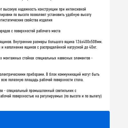
ют высокую надежность конструкции при интенсивной
ировки по высоте позволяют установить удобную высоту
тистатические свойства изделия
арядов с поверхностей рабочего места
 ящиков. Внутренние размеры большого ящика 126х400х508мм.
 наполнение ящиков с распределённой нагрузкой до 40кг.
их монтажных стойках специальных навесных элементов -
 электрическими приборами. В блок коммуникаций могут быть
 всю полезную площадь рабочей поверхности стола.
аве - специальный промышленный светильник с
абочей поверхностью на регулируемых (по высоте и по вылету)