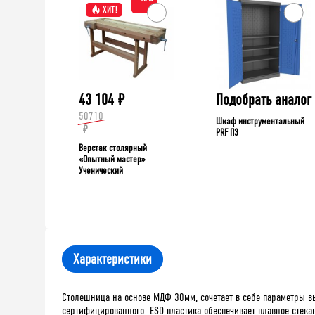
ХИТ!
43 104
₽
Подобрать аналог
50710
Шкаф инструментальный
₽
PRF П3
Верстак столярный
«Опытный мастер»
Ученический
Характеристики
Столешница на основе МДФ 30мм, сочетает в себе параметры в
сертифицированного ESD пластика обеспечивает плавное стекан