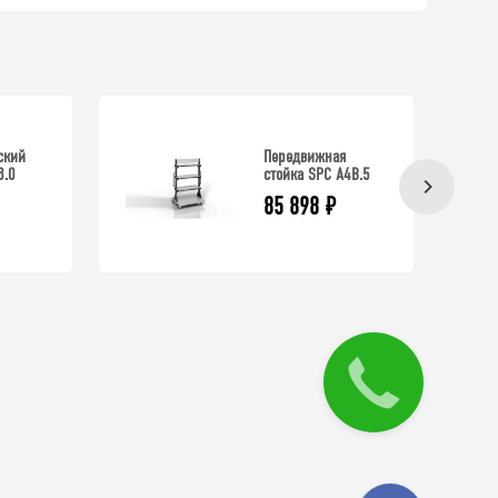
ский
Передвижная
8.0
стойка SPC A4B.5
85 898
₽