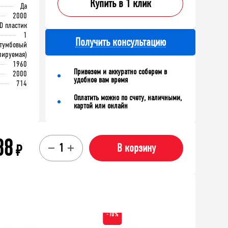
Купить в 1 клик
Да
2000
D пластик
1
Получить консультацию
хтумбовый
лируемая)
1960
Привезем и аккуратно соберем в
2000
удобное вам время
714
Оплатить можно по счету, наличными,
картой или онлайн
88
₽
В корзину
-10%