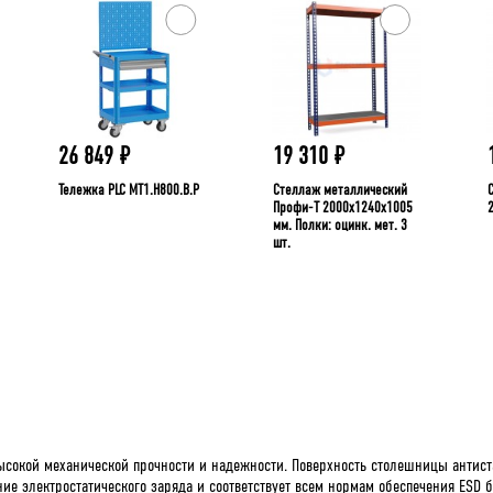
26 849
₽
19 310
₽
Тележка PLC МT1.H800.В.Р
Стеллаж металлический
Профи-Т 2000x1240x1005
мм. Полки: оцинк. мет. 3
шт.
ысокой механической прочности и надежности. Поверхность столешницы антист
ие электростатического заряда и соответствует всем нормам обеспечения ESD 