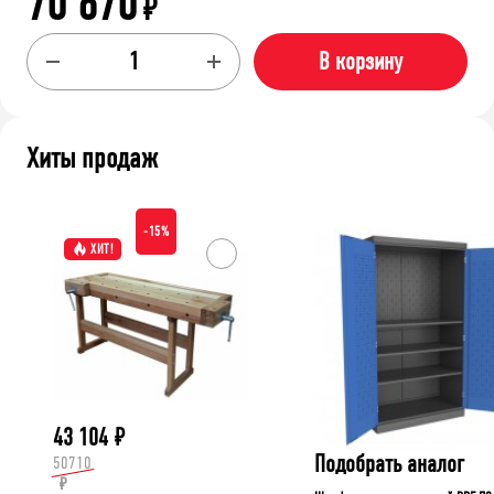
70 670
₽
В корзину
Хиты продаж
-15%
ХИТ!
43 104
₽
Подобрать аналог
50710
₽